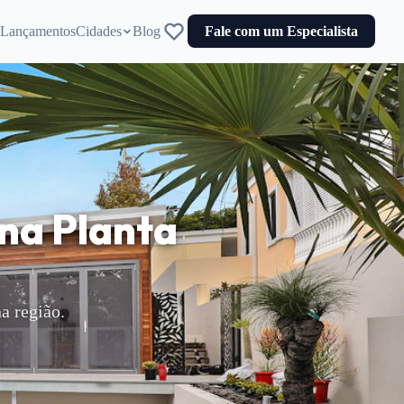
Lançamentos
Cidades
Blog
Fale com um Especialista
na Planta
a região.