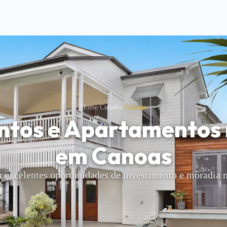
Home
/
Cidades
/
Canoas
tos e Apartamentos 
em
Canoas
 excelentes oportunidades de investimento e moradia n