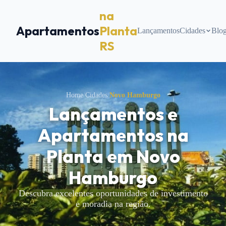
na
Apartamentos
Planta
Lançamentos
Cidades
Blo
RS
Home
/
Cidades
/
Novo Hamburgo
Lançamentos e
Apartamentos na
Planta em
Novo
Hamburgo
Descubra excelentes oportunidades de investimento
e moradia na região.