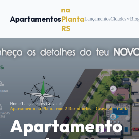
na
Apartamentos
Planta
Lançamentos
Cidades
Blo
RS
Home
/
Lançamentos
/
Gravataí
/
Apartamento na Planta com 2 Dormitórios – Gravataí – Cadiz
Apartamento