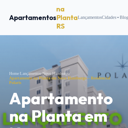
na
Apartamentos
Planta
Lançamentos
Cidades
Blo
RS
Home
/
Lançamentos
/
Novo Hamburgo
/
Apartamento na Planta em Novo Hamburgo – Residencial
Polaris
Apartamento
na Planta em