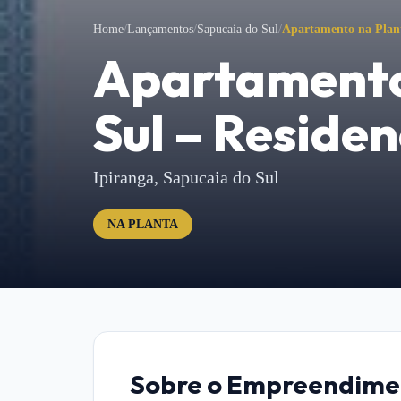
Home
/
Lançamentos
/
Sapucaia do Sul
/
Apartamento na Plant
Apartamento
Sul – Residen
Ipiranga,
Sapucaia do Sul
NA PLANTA
Sobre o Empreendime