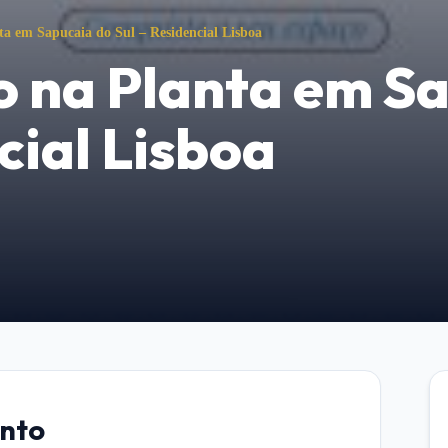
a em Sapucaia do Sul – Residencial Lisboa
 na Planta em Sa
cial Lisboa
nto