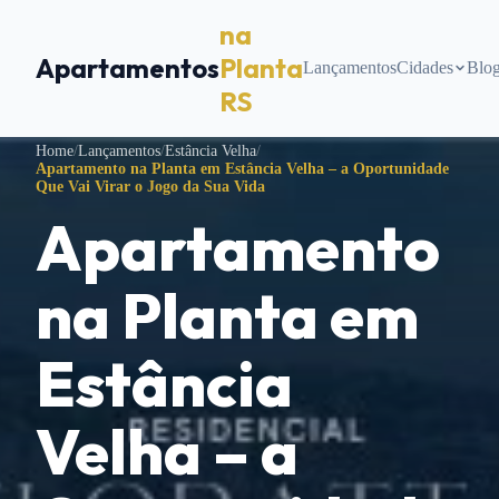
na
Apartamentos
Planta
Lançamentos
Cidades
Blo
RS
Home
/
Lançamentos
/
Estância Velha
/
Apartamento na Planta em Estância Velha – a Oportunidade
Que Vai Virar o Jogo da Sua Vida
Apartamento
na Planta em
Estância
Velha – a